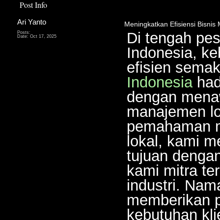
Post Info
Ari Yanto
Meningkatkan Efisiensi Bisnis M
Di tengah pe
Posts:
Date:
Oct 17, 2025
Indonesia, ke
efisien sema
Indonesia
had
dengan menaw
manajemen log
pemahaman m
lokal, kami m
tujuan denga
kami mitra te
industri. Nam
memberikan p
kebutuhan kli