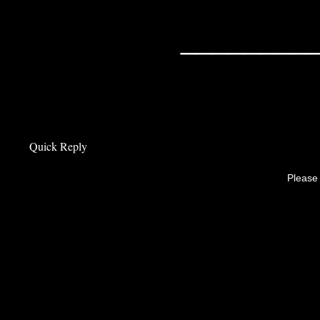
________
Quick Reply
Please 