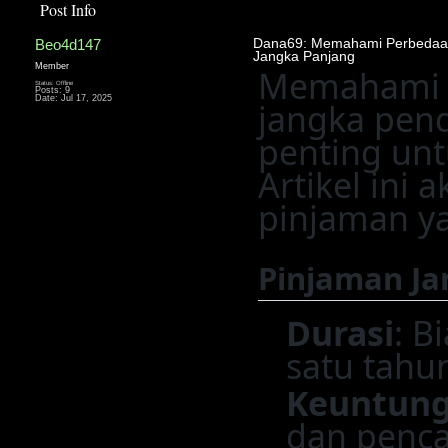
Post Info
Beo4d147
Dana69: Memahami Perbedaan
Jangka Panjang
Member
Memahami p
Status: Offline
Posts: 9
Date:
Jul 17, 2025
jangka pen
penting unt
Artikel ini
pinjaman y
Pinjaman J
Durasi
: B
satu tahu
Keuntun
dan penca