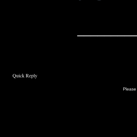
________
Quick Reply
Please 