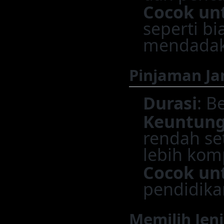
Cocok un
seperti b
mendadak
Pinjaman Ja
Durasi
: B
Keuntun
rendah se
lebih komp
Cocok un
pendidika
Memilih Jen