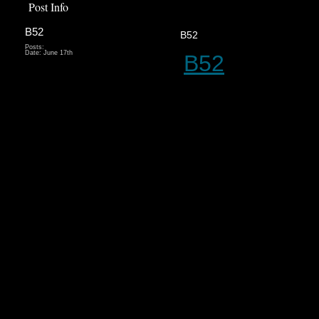
Post Info
B52
B52
Posts:
Date:
June 17th
B52
 mang đến
động cho ngư
có thể tham gi
hũ, bắn cá và
Hệ thống hỗ t
bạch và cập 
có CSKH 24/7 