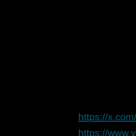
Zipcode: 70
Hashtags
#b52 #b52ca
#dangkyb52
https://x.co
https://www