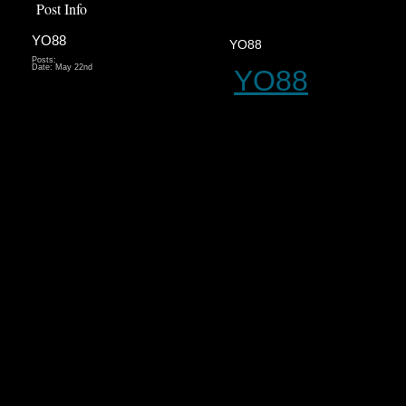
Post Info
YO88
YO88
Posts:
Date:
May 22nd
YO88
 tập tr
cao với game 
nhiều trò chơi
thuận tiện, g
định trên nhiề
khoản, xử lý
trình thưởng 