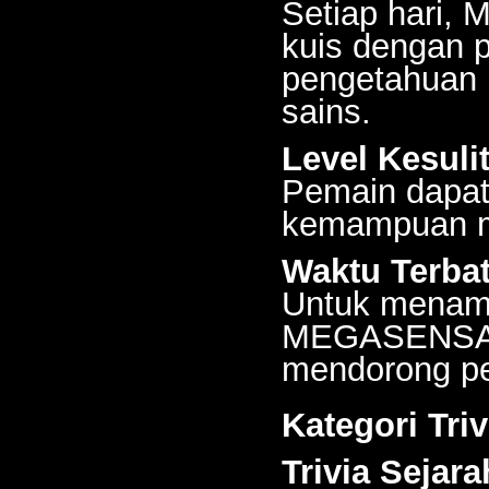
Setiap hari,
kuis dengan p
pengetahuan 
sains.
Level Kesuli
Pemain dapat
kemampuan me
Waktu Terba
Untuk menamb
MEGASENSA m
mendorong pem
Kategori Tr
Trivia Sejar