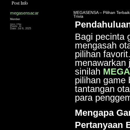
Post Info
megasensacar
MEGASENSA – Pilihan Terbaik 
Trivia
Member
Pendahulua
Status: Offline
Posts: 11
Date:
Jul 6, 2025
Bagi pecinta 
mengasah otak
pilihan favor
menawarkan je
sinilah
MEGA
pilihan game
tantangan o
para penggema
Mengapa Ga
Pertanyaan B