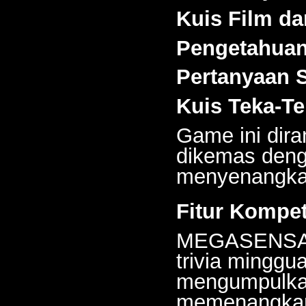
Kuis Film d
Pengetahuan
Pertanyaan 
Kuis Teka-T
Game ini diran
dikemas deng
menyenangkan
Fitur Kompet
MEGASENSA 
trivia minggu
mengumpulkan
memenangkan 